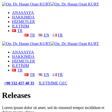
ANASAYFA
HAKKIMDA
HİZMETLER
İLETİŞİM
TR
TR
EN
FR
ANASAYFA
HAKKIMDA
HİZMETLER
İLETİŞİM
TR
TR
EN
FR
+90 532 457 40 35
İLETİŞİME GEÇ
Releases
Lorem ipsum dolor sit amet, sed do eiusmod tempor incididunt et